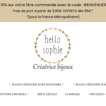
-10% sur votre 1ère commande avec le code : BIENVENUE1
Frais de port à partir de 3,90€ OFFERTS dès 65€*
*(pour la France Métropolitaine)
♡ BIJOUX CRÉATIONS ACIER INOXYDABLE ♡
♡ BIJOUX CRÉATIONS PLA
ÉATIONS FANTAISIES ♡
BAR À CRÉOLES
LA MARQUE
• PRIX DOUX •