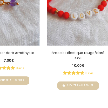
ier doré Améthyste
Bracelet élastique rouge/doré
LOVE
7,00
€
10,00
€
0 avis
0 avis
JOUTER AU PANIER
AJOUTER AU PANIER