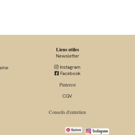
Liens utiles
Newsletter
Instagram
aine

Facebook

Pinterest
CGV
Conseils d'entre
tien
Suivre