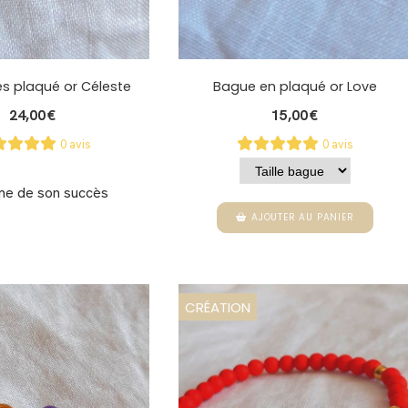
es plaqué or Céleste
Bague en plaqué or Love
24,00
€
15,00
€
0 avis
0 avis
me de son succès
AJOUTER AU PANIER
CRÉATION