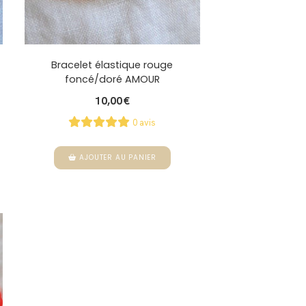
Bracelet élastique rouge
foncé/doré AMOUR
10,00
€
0 avis
AJOUTER AU PANIER